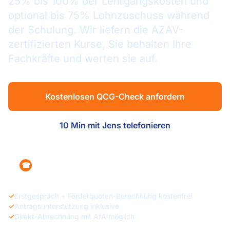
25% bis 100% der Lehrgangskosten und
optional bis 75% Lohnzuschuss während
der Schulung. Wir liefern die AZAV-
zertifizierten Kurse, Sie behalten Ihre
Fachkräfte und werten sie auf.
Kostenlosen QCG-Check anfordern
10 Min mit Jens telefonieren
+49 160 1215470
☎
✓
Erstgespräch + Förderquoten-Berechnung kostenfrei
✓
Antragsunterstützung inklusive
✓
Direkt-Abrechnung mit AfA möglich