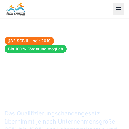
§82 SGB III · seit 2019
AZAV-zertifizierter Träger
Bis 100% Förderung möglich
Mitarbeiter in Wiesbaden
weiterbilden. Bis zu 100%
von der Agentur für Arbeit
gefördert.
Das Qualifizierungschancengesetz
übernimmt je nach Unternehmensgröße