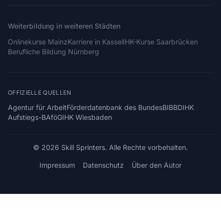
Weiterbildung in weiteren Städten
Onlinekurse Mainz
Karriere in Kassel
IHK-Kurse Saarbrücken
Berufliche Bildung Nürnberg
OFFIZIELLE QUELLEN
Agentur für Arbeit
Förderdatenbank des Bundes
BIBB
DIHK
Aufstiegs-BAföG
IHK Wiesbaden
© 2026 Skill Sprinters. Alle Rechte vorbehalten.
Impressum
Datenschutz
Über den Autor