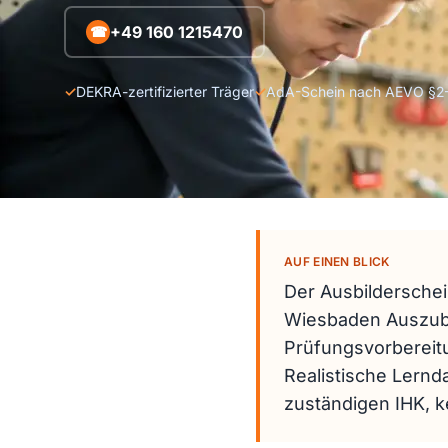
+49 160 1215470
☎
✓
DEKRA-zertifizierter Träger
✓
AdA-Schein nach AEVO §2
AUF EINEN BLICK
Der Ausbilderschein
Wiesbaden Auszubil
Prüfungsvorbereit
Realistische Lern
zuständigen IHK, ke