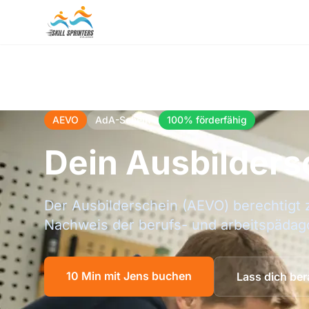
AEVO
AdA-Schein
100% förderfähig
Dein Ausbilders
Der Ausbilderschein (AEVO) berechtigt 
Nachweis der berufs- und arbeitspädag
10 Min mit Jens buchen
Lass dich ber