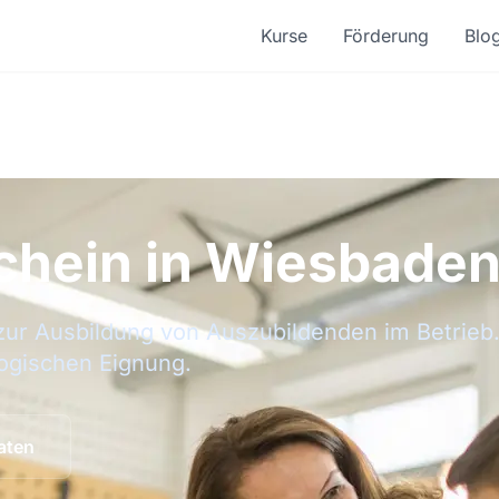
Kurse
Förderung
Blo
chein in Wiesbade
zur Ausbildung von Auszubildenden im Betrieb. 
ogischen Eignung.
aten