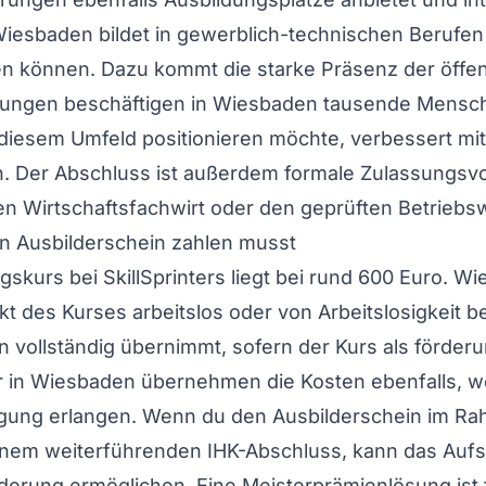
Wiesbaden bildet in gewerblich-technischen Berufen
n können. Dazu kommt die starke Präsenz der öffen
ungen beschäftigen in Wiesbaden tausende Menschen
iesem Umfeld positionieren möchte, verbessert mi
. Der Abschluss ist außerdem formale Zulassungsvo
en Wirtschaftsfachwirt oder den geprüften Betriebsw
n Ausbilderschein zahlen musst
rs bei SkillSprinters liegt bei rund 600 Euro. Wie h
es Kurses arbeitslos oder von Arbeitslosigkeit bed
 vollständig übernimmt, sofern der Kurs als förderu
 in Wiesbaden übernehmen die Kosten ebenfalls, weil
higung erlangen. Wenn du den Ausbilderschein im Ra
 einem weiterführenden IHK-Abschluss, kann das Auf
derung ermöglichen. Eine Meisterprämienlösung ist f