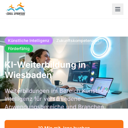
Künstliche Intelligenz
Zukunftskompetenzen
Förderfähig
KI-Weiterbildung in
Wiesbaden
Weiterbildungen im Bereich Künstliche
Intelligenz für verschiedene
Anwendungsbereiche und Branchen.