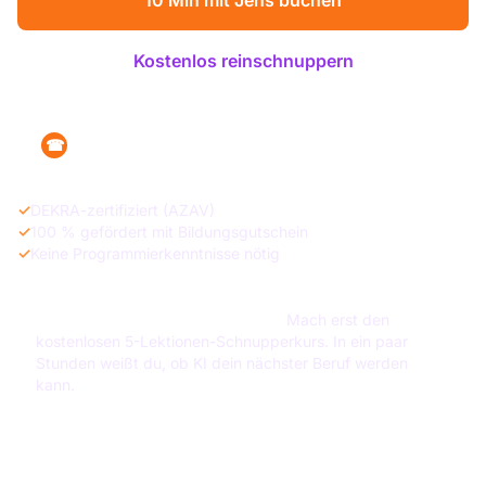
10 Min mit Jens buchen
Kostenlos reinschnuppern
+49 160 1215470
☎
✓
DEKRA-zertifiziert (AZAV)
✓
100 % gefördert mit Bildungsgutschein
✓
Keine Programmierkenntnisse nötig
Unsicher ob das was für dich ist?
Mach erst den
kostenlosen 5-Lektionen-Schnupperkurs. In ein paar
Stunden weißt du, ob KI dein nächster Beruf werden
kann.
Jetzt starten →