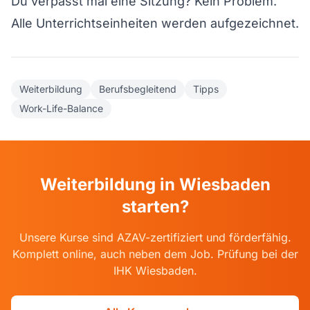
Du verpasst mal eine Sitzung? Kein Problem.
Alle Unterrichtseinheiten werden aufgezeichnet.
Weiterbildung
Berufsbegleitend
Tipps
Work-Life-Balance
Weiterbildung in Wiesbaden
starten?
Unsere Kurse sind AZAV-zertifiziert und förderfähig.
Komplett online, auch neben dem Job. Prüfung bei der
IHK Wiesbaden.